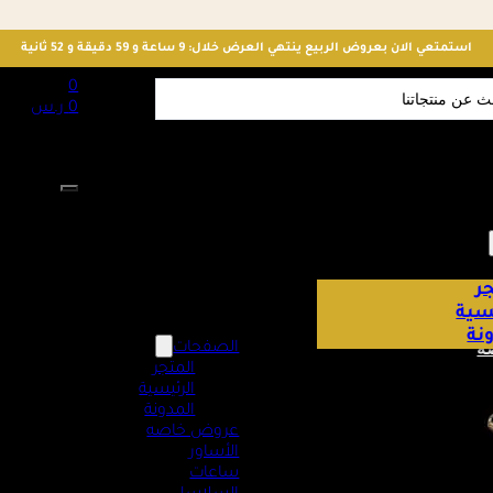
استمتعي الان بعروض الربيع ينتهي العرض خلال: 9 ساعة و 59 دقيقة و 50 ثانية
S
0
0
ر.س
لا توجد منت
ر
يسية
نة
ه
الصفحات
المتجر
الرئيسية
المدونة
عروض خاصه
الأساور
ساعات