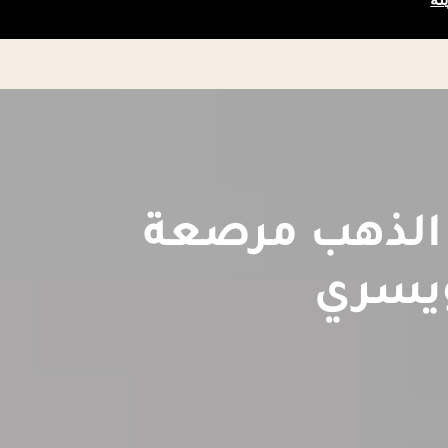
الذهب مرصعة
ويسري