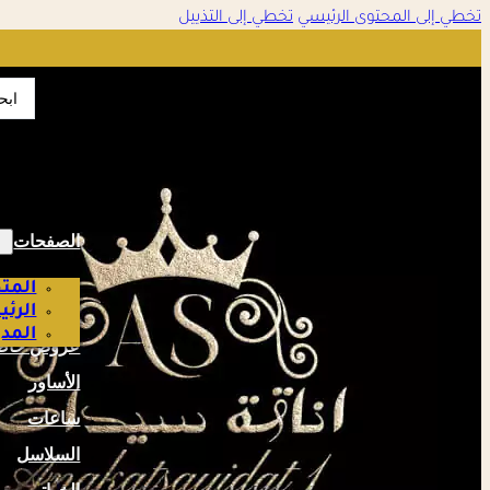
تخطي إلى المحتوى الرئيسي
تخطي إلى التذييل
تمت الإضافة إلى سلة التسوق
✔
earch
...
إتمام الطلب
عرض السلة
الصفحات
المتج
الرئ
المدو
عروض خاص
الأساور
ساعات
السلاسل