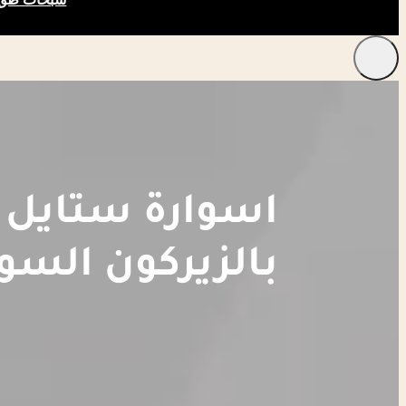
اسوارة ستايل 
بالزيركون الس