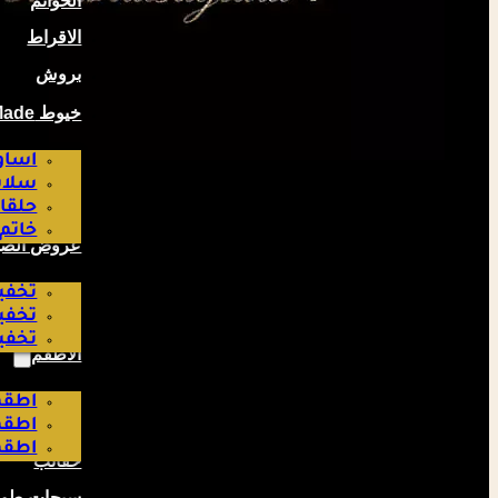
الخواتم
الاقراط
بروش
خيوط Hand Made صناعة لبناتية
اساو
سلاس
حلقا
خاتم
عروض الص
تخفيض
تخفيض
تخفيض
الاطقم
اطقم
اطقم
اطقم
حقائب
سبحات طوي