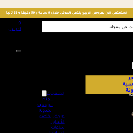
استمتعي الان بعروض الربيع ينتهي العرض خلال: 9 ساعة و 59 دقيقة و 54 ثانية
S
0
0
ر.س
لا توجد منت
ر
يسية
نة
ه
الصفحات
المتجر
الرئيسية
المدونة
عروض خاصه
الأساور
ساعات