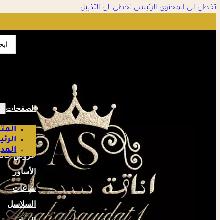
تخطي إلى المحتوى الرئيسي
تخطي إلى التذييل
تمت الإضافة إلى سلة التسوق
✔
earch
...
إتمام الطلب
عرض السلة
الصفحات
المتج
الرئ
المدو
عروض خاص
الأساور
ساعات
السلاسل