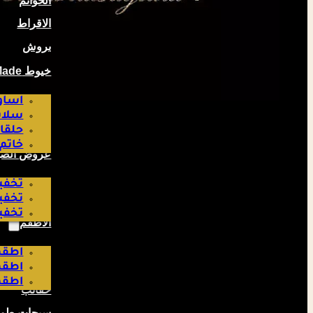
الخواتم
الاقراط
بروش
خيوط Hand Made صناعة لبناتية
اساو
سلاس
حلقا
خاتم
عروض الص
تخفيض
تخفيض
تخفيض
الاطقم
اطقم
اطقم
اطقم
حقائب
سبحات طوي