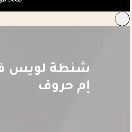
شنطة لويس فيت
إم حروف