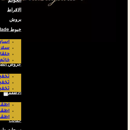
الخواتم
الاقراط
بروش
خيوط Hand Made صناعة لبناتية
اساو
سلاس
حلقا
خاتم
عروض الص
تخفيض
تخفيض
تخفيض
الاطقم
اطقم
اطقم
اطقم
حقائب
سبحات طوي