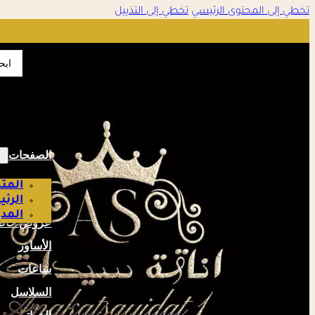
تخطي إلى المحتوى الرئيسي
تخطي إلى التذييل
تمت الإضافة إلى سلة التسوق
✔
earch
...
إتمام الطلب
عرض السلة
الصفحات
المتج
الرئ
المدو
عروض خاص
الأساور
ساعات
السلاسل