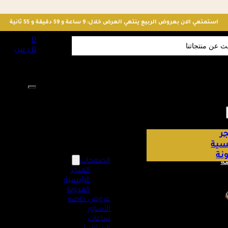
استمتعي الان بعروض الربيع ينتهي العرض خلال: 9 ساعة و 59 دقيقة و 54 ثانية
S
0
0
ر.س
لا توجد منت
ر
يسية
نة
ه
الصفحات
المتجر
الرئيسية
المدونة
عروض خاصه
الأساور
ساعات