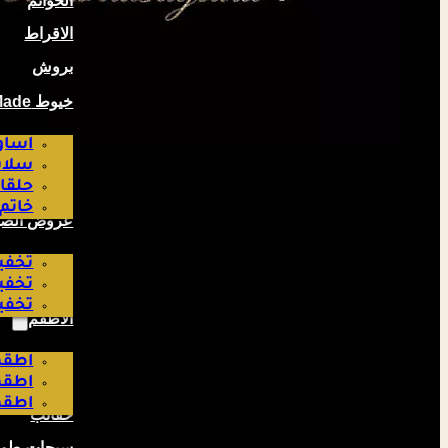
الخواتم
الاقراط
بروش
خيوط Hand Made صناعة لبناتية
اساو
سلاس
حلقا
خاتم
عروض الص
تخفيض
تخفيض
تخفيض
الاطقم
اطقم
اطقم
اطقم
حقائب
سبحات طوي