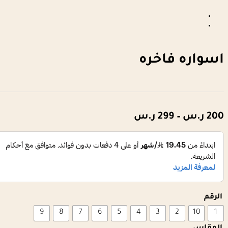
اسواره فاخره
نطاق
200
ر.س
–
299
ر.س
السعر:
من
خلال
الرقم
9
8
7
6
5
4
3
2
10
1