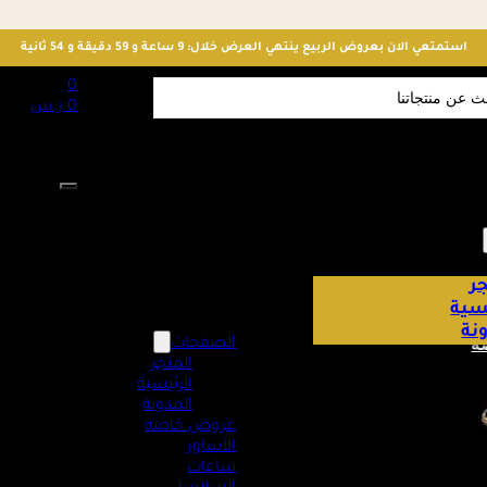
استمتعي الان بعروض الربيع ينتهي العرض خلال: 9 ساعة و 59 دقيقة و 53 ثانية
S
0
0
ر.س
لا توجد منت
ر
يسية
نة
ه
الصفحات
المتجر
الرئيسية
المدونة
عروض خاصه
الأساور
ساعات