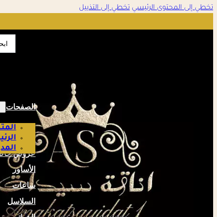
تخطي إلى المحتوى الرئيسي
تخطي إلى التذييل
تمت الإضافة إلى سلة التسوق
✔
earch
...
إتمام الطلب
عرض السلة
الصفحات
المتج
الرئ
المدو
عروض خاص
الأساور
ساعات
السلاسل