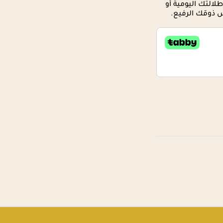
لالتك اليومية أو
س ذوقك الرفيع.