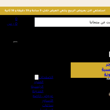
استمتعي الان بعروض الربيع ينتهي العرض خلال: 9 ساعة و 59 دقيقة و 55 ثانية
S
0
0
ر.س
لا توجد منت
ر
يسية
نة
ه
الصفحات
المتجر
الرئيسية
المدونة
عروض خاصه
الأساور
ساعات