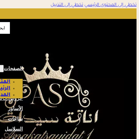
تخطي إلى المحتوى الرئيسي
تخطي إلى التذييل
تمت الإضافة إلى سلة التسوق
✔
earch
...
إتمام الطلب
عرض السلة
الصفحات
المتج
الرئ
المدو
عروض خاص
الأساور
ساعات
السلاسل