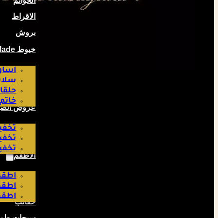
الخواتم
الاقراط
بروش
خيوط Hand Made صناعة لبناتية
اساو
سلاس
حلقا
خاتم
عروض الص
تخفيض
تخفيض
تخفيض
الاطقم
اطقم
اطقم
اطقم
حقائب
سبحات طوي