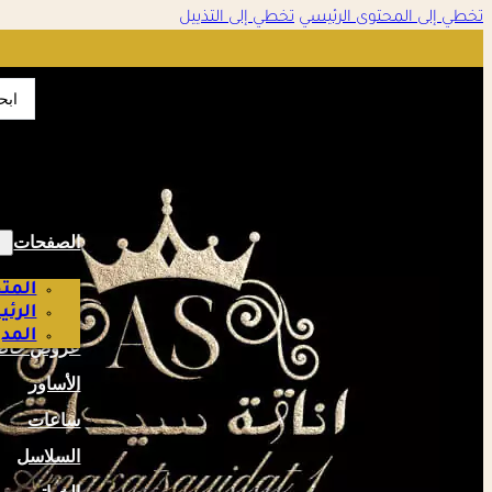
تخطي إلى المحتوى الرئيسي
تخطي إلى التذييل
تمت الإضافة إلى سلة التسوق
✔
earch
...
إتمام الطلب
عرض السلة
الصفحات
المتج
الرئ
المدو
عروض خاص
الأساور
ساعات
السلاسل