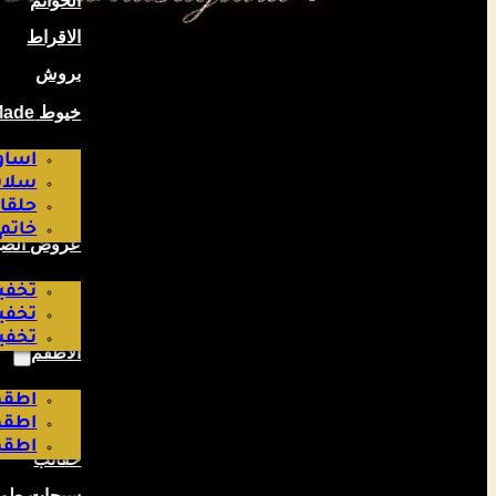
الخواتم
الاقراط
بروش
خيوط Hand Made صناعة لبناتية
اساو
سلاس
حلقا
خاتم
عروض الص
تخفيض
تخفيض
تخفيض
الاطقم
اطقم
اطقم
اطقم
حقائب
سبحات طوي