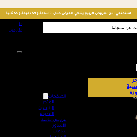
استمتعي الان بعروض الربيع ينتهي العرض خلال: 9 ساعة و 59 دقيقة و 54 ثانية
S
0
0
ر.س
لا توجد منت
ر
يسية
نة
ه
الصفحات
المتجر
الرئيسية
المدونة
عروض خاصه
الأساور
ساعات